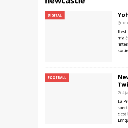
newcastle
UNIS
Yoh
DIGITAL
[ 2 août 2026 ]
Chassé-croisé Nike-adi
18 
[ 6 août 2026 ]
Pourquoi l’affichage m
Il es
Marseille
ACTIVATION
m’a é
l’int
sorti
New
FOOTBALL
Twi
4 j
La Pr
spect
c'est
Enriq