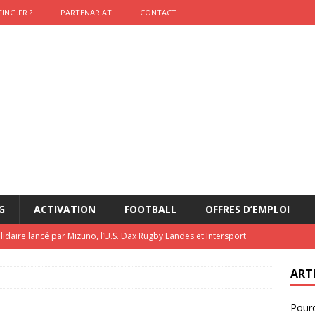
ING.FR ?
PARTENARIAT
CONTACT
G
ACTIVATION
FOOTBALL
OFFRES D’EMPLOI
lidaire lancé par Mizuno, l’U.S. Dax Rugby Landes et Intersport
urs-pompiers face aux incendies dans les Landes
RUGBY
ART
nning : vendre une sensation plutôt qu’un chrono
ACTIVATION
Pourq
t 2026 : pourquoi le sponsor officiel a perdu la finale
ETATS-