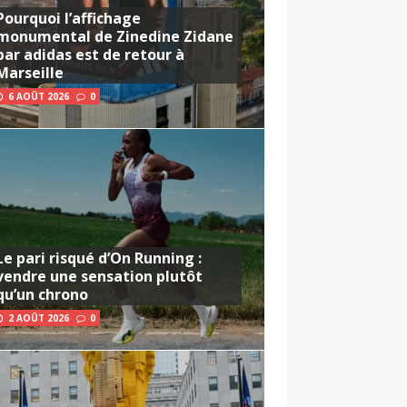
Pourquoi l’affichage
monumental de Zinedine Zidane
par adidas est de retour à
Marseille
6 AOÛT 2026
0
Le pari risqué d’On Running :
vendre une sensation plutôt
qu’un chrono
2 AOÛT 2026
0