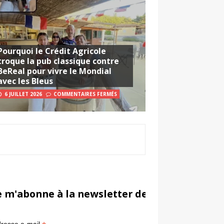
Pourquoi le Crédit Agricole
troque la pub classique contre
BeReal pour vivre le Mondial
avec les Bleus
6 JUILLET 2026
COMMENTAIRES FERMÉS
e m'abonne à la newsletter de Sportsmarketi
*
in
resse e-mail