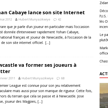
Zidan
Décou
an Cabaye lance son site Internet
das : qui gagne vraiment
FOOTBALL
l’U.S
mai 2012
Hubert Munyazikwiye
42
lès-D
onumental de Zinedine Zidane par adidas est de retour à
t rare que je parle d’un joueur en particulier mais l’occasion
incen
té donnée d’interviewer rapidement Yohan Cabaye,
Le pa
ernational français et joueur de Newcastle, à l’occasion de la
plutô
e de son site internet officiel.
[…]
Marke
offici
Chass
castle va former ses joueurs à
tter
ACT
anvier 2011
Hubert Munyazikwiye
68
emier League est connue pour son jeu relativement
aculaire mais aussi pour son manque de rigueur. Cette fois,
 hors du terrain que cela se passe et à Newcastle. Jose
ue, joueur des Magpies,
[…]