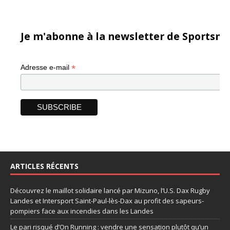
Je m'abonne à la newsletter de Sportsma
*
Adresse e-mail
ARTICLES RÉCENTS
Découvrez le maillot solidaire lancé par Mizuno, l’U.S. Dax Rugby
Landes et Intersport Saint-Paul-lès-Dax au profit des sapeurs-
pompiers face aux incendies dans les Landes
Le pari risqué d’On Running : vendre une sensation plutôt qu’un