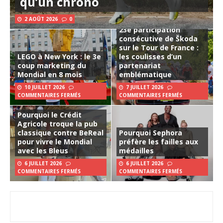
qu’un chrono
2 AOÛT 2026
0
23e participation
consécutive de Škoda
sur le Tour de France :
LEGO à New York : le 3e
les coulisses d’un
coup marketing du
partenariat
Mondial en 8 mois
emblématique
10 JUILLET 2026
7 JUILLET 2026
COMMENTAIRES FERMÉS
COMMENTAIRES FERMÉS
Pourquoi le Crédit
Agricole troque la pub
classique contre BeReal
Pourquoi Sephora
pour vivre le Mondial
préfère les failles aux
avec les Bleus
médailles
6 JUILLET 2026
6 JUILLET 2026
COMMENTAIRES FERMÉS
COMMENTAIRES FERMÉS