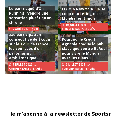
Le pari risqué d’On
LEGO à New York : le 3e
Running : vendre une
coup marketing du
sensation plutôt qu’un
Mondial en 8 mois
chrono
10 JUILLET 2026
2 AOÛT 2026
0
COMMENTAIRES FERMÉS
23e participation
consécutive de Škoda
Pourquoi le Crédit
sur le Tour de France :
Agricole troque la pub
les coulisses d’un
classique contre BeReal
partenariat
pour vivre le Mondial
emblématique
avec les Bleus
7 JUILLET 2026
6 JUILLET 2026
COMMENTAIRES FERMÉS
COMMENTAIRES FERMÉS
Je m'abonne à la newsletter de Sportsma