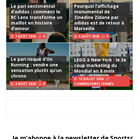
Le pari sentimental
Pourquoi l’affichage
d’adidas : comment le
monumental de
RC Lens transforme un
Zinedine Zidane par
maillot en histoire
adidas est de retour à
d’amour
Marseille
7 AOÛT 2026
0
6 AOÛT 2026
0
Le pari risqué d’On
LEGO à New York : le 3e
Running : vendre une
coup marketing du
sensation plutôt qu’un
Mondial en 8 mois
chrono
10 JUILLET 2026
2 AOÛT 2026
0
COMMENTAIRES FERMÉS
Je m'abonne à la newsletter de Sportsma