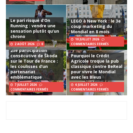
Le pari risqué d’On
LEGO à New York : le 3e
Running : vendre une
coup marketing du
sensation plutôt qu’un
Mondial en 8 mois
chrono
10 JUILLET 2026
2 AOÛT 2026
0
COMMENTAIRES FERMÉS
23e participation
consécutive de Škoda
Pourquoi le Crédit
sur le Tour de France :
Agricole troque la pub
les coulisses d’un
classique contre BeReal
partenariat
pour vivre le Mondial
emblématique
avec les Bleus
7 JUILLET 2026
6 JUILLET 2026
COMMENTAIRES FERMÉS
COMMENTAIRES FERMÉS