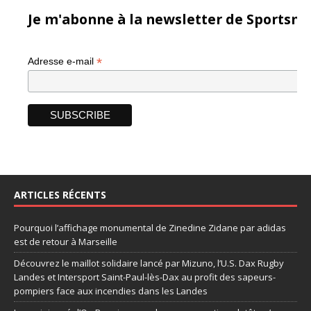
Je m'abonne à la newsletter de Sportsma
*
Adresse e-mail
ARTICLES RÉCENTS
Pourquoi l’affichage monumental de Zinedine Zidane par adidas
est de retour à Marseille
Découvrez le maillot solidaire lancé par Mizuno, l’U.S. Dax Rugby
Landes et Intersport Saint-Paul-lès-Dax au profit des sapeurs-
pompiers face aux incendies dans les Landes