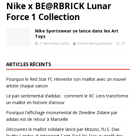
Nike x BE@RBRICK Lunar
Force 1 Collection
Nike Sportswear se lance dans les Art
Toys
17 décembre 2012
Hubert Munyazikwiye
27
ARTICLES RÉCENTS
Pourquoi le Red Star FC réinvente son maillot avec un nouvel
artiste chaque saison
Le pari sentimental d’adidas : comment le RC Lens transforme
un maillot en histoire d’amour
Pourquoi l’affichage monumental de Zinedine Zidane par
adidas est de retour à Marseille
Découvrez le maillot solidaire lancé par Mizuno, l’U.S. Dax
Rugby Landes et Intersport Saint-Paul-lès-Dax au profit des