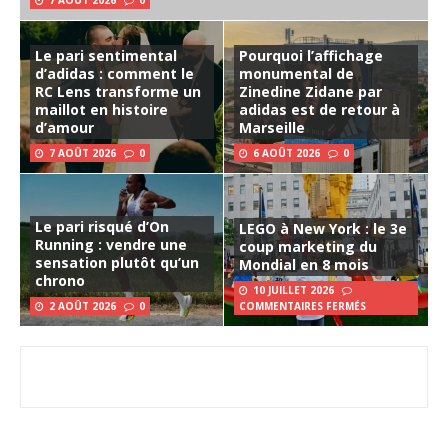
7 AOÛT 2026
0
Le pari sentimental
Pourquoi l’affichage
d’adidas : comment le
monumental de
RC Lens transforme un
Zinedine Zidane par
maillot en histoire
adidas est de retour à
d’amour
Marseille
7 AOÛT 2026
0
6 AOÛT 2026
0
Le pari risqué d’On
LEGO à New York : le 3e
Running : vendre une
coup marketing du
sensation plutôt qu’un
Mondial en 8 mois
chrono
10 JUILLET 2026
2 AOÛT 2026
0
COMMENTAIRES FERMÉS