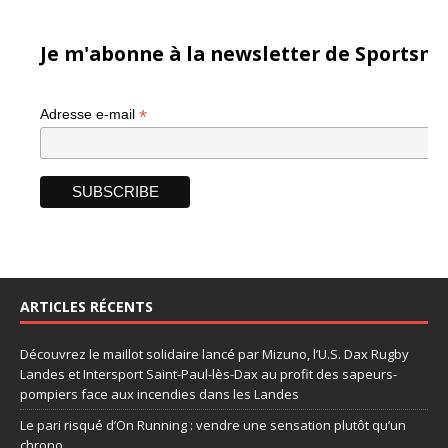
Je m'abonne à la newsletter de Sportsma
*
Adresse e-mail
ARTICLES RÉCENTS
Découvrez le maillot solidaire lancé par Mizuno, l’U.S. Dax Rugby
Landes et Intersport Saint-Paul-lès-Dax au profit des sapeurs-
pompiers face aux incendies dans les Landes
Le pari risqué d’On Running : vendre une sensation plutôt qu’un
chrono