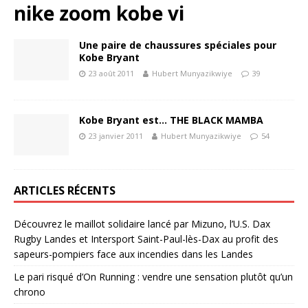
nike zoom kobe vi
Une paire de chaussures spéciales pour
Kobe Bryant
23 août 2011
Hubert Munyazikwiye
39
Kobe Bryant est… THE BLACK MAMBA
23 janvier 2011
Hubert Munyazikwiye
54
ARTICLES RÉCENTS
Découvrez le maillot solidaire lancé par Mizuno, l’U.S. Dax
Rugby Landes et Intersport Saint-Paul-lès-Dax au profit des
sapeurs-pompiers face aux incendies dans les Landes
Le pari risqué d’On Running : vendre une sensation plutôt qu’un
chrono