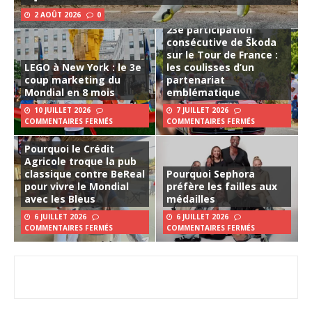
2 AOÛT 2026
0
23e participation
consécutive de Škoda
sur le Tour de France :
LEGO à New York : le 3e
les coulisses d’un
coup marketing du
partenariat
Mondial en 8 mois
emblématique
10 JUILLET 2026
7 JUILLET 2026
COMMENTAIRES FERMÉS
COMMENTAIRES FERMÉS
Pourquoi le Crédit
Agricole troque la pub
classique contre BeReal
Pourquoi Sephora
pour vivre le Mondial
préfère les failles aux
avec les Bleus
médailles
6 JUILLET 2026
6 JUILLET 2026
COMMENTAIRES FERMÉS
COMMENTAIRES FERMÉS