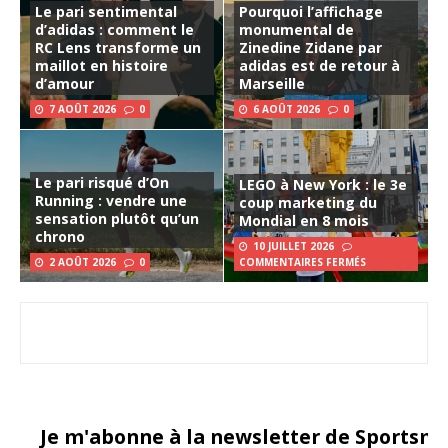
Le pari sentimental
Pourquoi l’affichage
d’adidas : comment le
monumental de
RC Lens transforme un
Zinedine Zidane par
maillot en histoire
adidas est de retour à
d’amour
Marseille
7 AOÛT 2026
0
6 AOÛT 2026
0
Le pari risqué d’On
LEGO à New York : le 3e
Running : vendre une
coup marketing du
sensation plutôt qu’un
Mondial en 8 mois
chrono
10 JUILLET 2026
2 AOÛT 2026
0
COMMENTAIRES FERMÉS
Je m'abonne à la newsletter de Sportsma