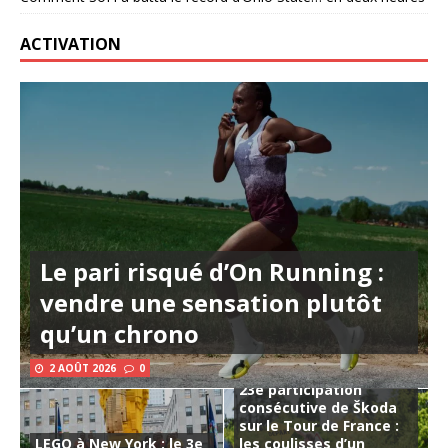
ACTIVATION
Le pari risqué d’On Running :
vendre une sensation plutôt
qu’un chrono
2 AOÛT 2026
0
23e participation
consécutive de Škoda
sur le Tour de France :
LEGO à New York : le 3e
les coulisses d’un