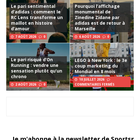
Le pari sentimental
Pourquoi l’affichage
d’adidas : comment le
monumental de
RC Lens transforme un
Zinedine Zidane par
maillot en histoire
adidas est de retour à
d’amour
Marseille
7 AOÛT 2026
0
6 AOÛT 2026
0
Le pari risqué d’On
LEGO à New York : le 3e
Running : vendre une
coup marketing du
sensation plutôt qu’un
Mondial en 8 mois
chrono
10 JUILLET 2026
2 AOÛT 2026
0
COMMENTAIRES FERMÉS
Je m'abonne à la newsletter de Sportsma