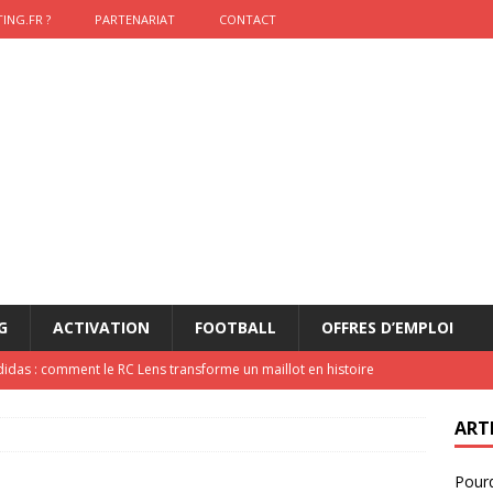
ING.FR ?
PARTENARIAT
CONTACT
G
ACTIVATION
FOOTBALL
OFFRES D’EMPLOI
didas : comment le RC Lens transforme un maillot en histoire
ART
onumental de Zinedine Zidane par adidas est de retour à
Pourq