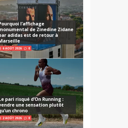
Pourquoi l’affichage
monumental de Zinedine Zidane
par adidas est de retour à
Marseille
6 AOÛT 2026
0
Le pari risqué d’On Running :
vendre une sensation plutôt
qu’un chrono
2 AOÛT 2026
0