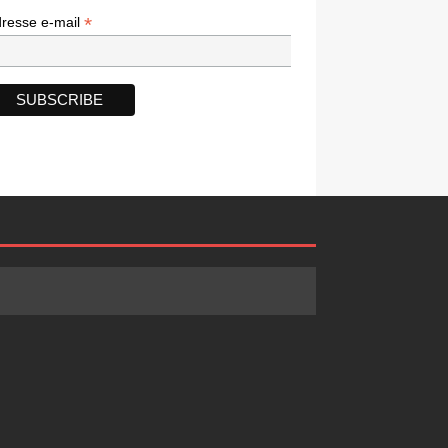
*
*
resse e-mail