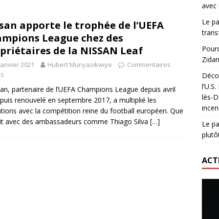
avec 
lidaire lancé par Mizuno, l’U.S. Dax Rugby Landes et Intersport
Le pa
san apporte le trophée de l’UEFA
urs-pompiers face aux incendies dans les Landes
RUGBY
trans
mpions League chez des
nning : vendre une sensation plutôt qu’un chrono
ACTIVATION
priétaires de la NISSAN Leaf
Pourq
Zidan
 réinvente son maillot avec un nouvel artiste chaque saison
janvier 2021
Hubert Munyazikwiye
Commentaires
és
Décou
l’U.S
n, partenaire de l’UEFA Champions League depuis avril
lès-D
puis renouvelé en septembre 2017, a multiplié les
incen
ations avec la compétition reine du football européen. Que
it avec des ambassadeurs comme Thiago Silva
[…]
Le pa
plutô
ACT