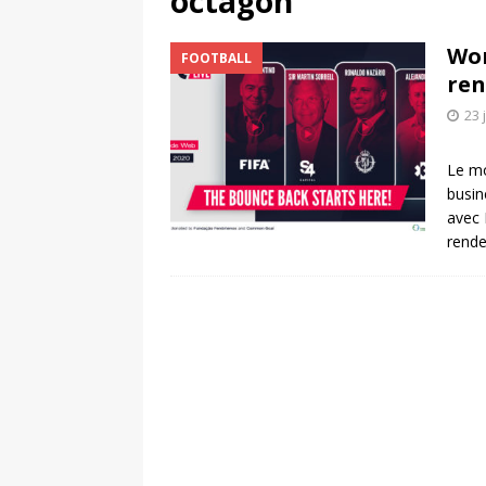
octagon
[ 4 août 2026 ]
Découvrez le maillot so
Wor
FOOTBALL
Saint-Paul-lès-Dax au profit des sape
ren
[ 2 août 2026 ]
Le pari risqué d’On Ru
23 
[ 7 août 2026 ]
Pourquoi le Red Star FC
Le mo
ACTIVATION
busin
avec 
rende