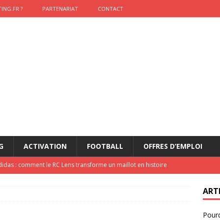
ING.FR ?
PARTENARIAT
CONTACT
G
ACTIVATION
FOOTBALL
OFFRES D’EMPLOI
didas : comment le RC Lens transforme un maillot en histoire
ART
onumental de Zinedine Zidane par adidas est de retour à
Pourq