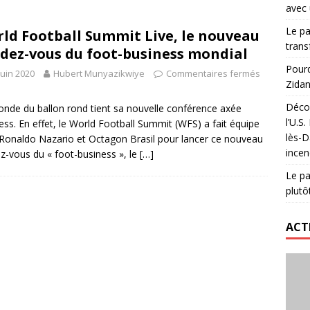
avec 
lidaire lancé par Mizuno, l’U.S. Dax Rugby Landes et Intersport
Le pa
ld Football Summit Live, le nouveau
urs-pompiers face aux incendies dans les Landes
RUGBY
trans
dez-vous du foot-business mondial
nning : vendre une sensation plutôt qu’un chrono
ACTIVATION
Pourq
juin 2020
Hubert Munyazikwiye
Commentaires fermés
Zidan
 réinvente son maillot avec un nouvel artiste chaque saison
Décou
nde du ballon rond tient sa nouvelle conférence axée
l’U.S
ess. En effet, le World Football Summit (WFS) a fait équipe
lès-D
Ronaldo Nazario et Octagon Brasil pour lancer ce nouveau
incen
z-vous du « foot-business », le
[…]
Le pa
plutô
ACT