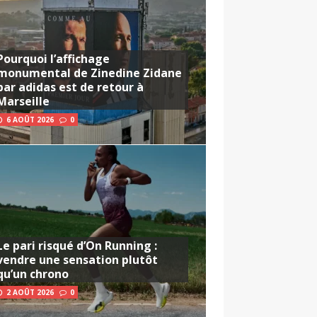
Pourquoi l’affichage
monumental de Zinedine Zidane
par adidas est de retour à
Marseille
6 AOÛT 2026
0
Le pari risqué d’On Running :
vendre une sensation plutôt
qu’un chrono
2 AOÛT 2026
0