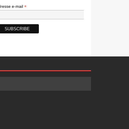
*
*
resse e-mail