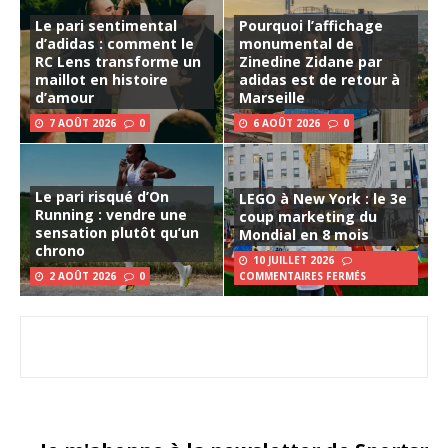
Le pari sentimental
Pourquoi l’affichage
d’adidas : comment le
monumental de
RC Lens transforme un
Zinedine Zidane par
maillot en histoire
adidas est de retour à
d’amour
Marseille
7 AOÛT 2026
0
6 AOÛT 2026
0
Le pari risqué d’On
LEGO à New York : le 3e
Running : vendre une
coup marketing du
sensation plutôt qu’un
Mondial en 8 mois
chrono
10 JUILLET 2026
2 AOÛT 2026
0
COMMENTAIRES FERMÉS