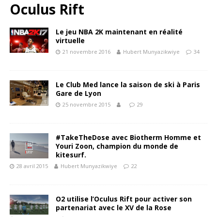
Oculus Rift
Le jeu NBA 2K maintenant en réalité
virtuelle
21 novembre 2016
Hubert Munyazikwiye
34
Le Club Med lance la saison de ski à Paris
Gare de Lyon
25 novembre 2015
29
#TakeTheDose avec Biotherm Homme et
Youri Zoon, champion du monde de
kitesurf.
28 avril 2015
Hubert Munyazikwiye
22
O2 utilise l’Oculus Rift pour activer son
partenariat avec le XV de la Rose