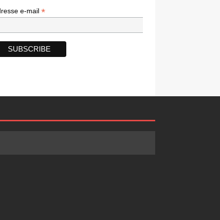
*
*
resse e-mail