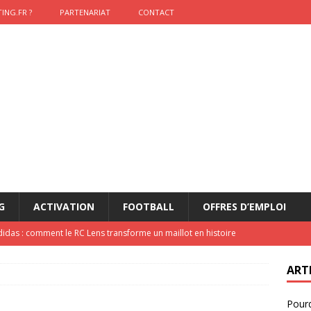
ING.FR ?
PARTENARIAT
CONTACT
G
ACTIVATION
FOOTBALL
OFFRES D’EMPLOI
didas : comment le RC Lens transforme un maillot en histoire
ART
onumental de Zinedine Zidane par adidas est de retour à
Pourq