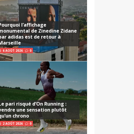
Pourquoi l’affichage
monumental de Zinedine Zidane
par adidas est de retour à
Marseille
6 AOÛT 2026
0
Le pari risqué d’On Running :
vendre une sensation plutôt
qu’un chrono
2 AOÛT 2026
0