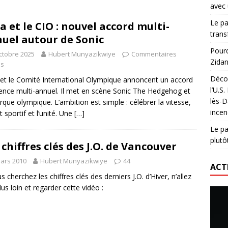
avec 
lidaire lancé par Mizuno, l’U.S. Dax Rugby Landes et Intersport
Le pa
a et le CIO : nouvel accord multi-
urs-pompiers face aux incendies dans les Landes
RUGBY
trans
uel autour de Sonic
nning : vendre une sensation plutôt qu’un chrono
ACTIVATION
Pourq
ctobre 2025
Hubert Munyazikwiye
Commentaires
Zidan
 réinvente son maillot avec un nouvel artiste chaque saison
és
Décou
et le Comité International Olympique annoncent un accord
l’U.S
cence multi-annuel. Il met en scène Sonic The Hedgehog et
lès-D
rque olympique. L’ambition est simple : célébrer la vitesse,
incen
it sportif et l’unité. Une
[…]
Le pa
plutô
 chiffres clés des J.O. de Vancouver
ars 2010
Hubert Munyazikwiye
44
ACT
s cherchez les chiffres clés des derniers J.O. d’Hiver, n’allez
lus loin et regarder cette vidéo :