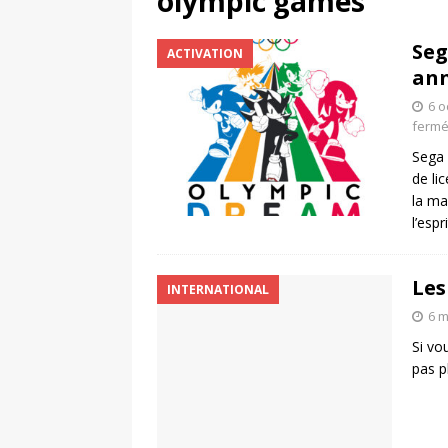
olympic games
[ 4 août 2026 ]
Découvrez le maillot so
Seg
ACTIVATION
Saint-Paul-lès-Dax au profit des sape
ann
[ 2 août 2026 ]
Le pari risqué d’On Ru
6 o
[ 7 août 2026 ]
Pourquoi le Red Star FC
ferm
Sega 
ACTIVATION
de li
la ma
l’espr
Les
INTERNATIONAL
6 m
Si vou
pas p