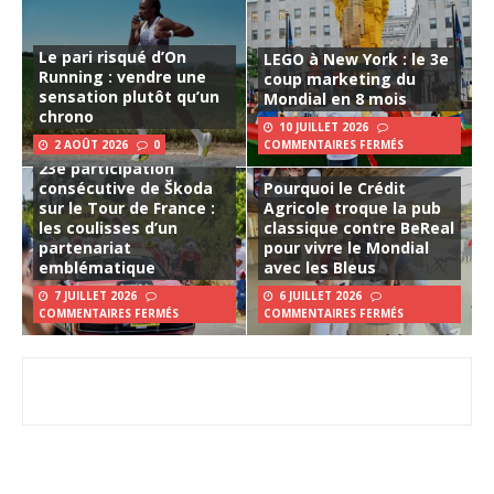
Le pari risqué d’On
LEGO à New York : le 3e
Running : vendre une
coup marketing du
sensation plutôt qu’un
Mondial en 8 mois
chrono
10 JUILLET 2026
2 AOÛT 2026
0
COMMENTAIRES FERMÉS
23e participation
consécutive de Škoda
Pourquoi le Crédit
sur le Tour de France :
Agricole troque la pub
les coulisses d’un
classique contre BeReal
partenariat
pour vivre le Mondial
emblématique
avec les Bleus
7 JUILLET 2026
6 JUILLET 2026
COMMENTAIRES FERMÉS
COMMENTAIRES FERMÉS