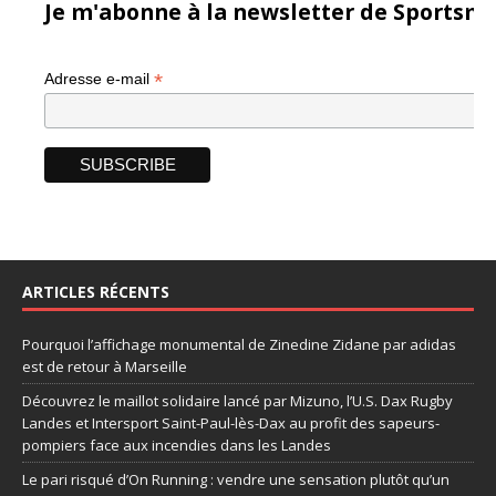
Je m'abonne à la newsletter de Sportsma
*
Adresse e-mail
ARTICLES RÉCENTS
Pourquoi l’affichage monumental de Zinedine Zidane par adidas
est de retour à Marseille
Découvrez le maillot solidaire lancé par Mizuno, l’U.S. Dax Rugby
Landes et Intersport Saint-Paul-lès-Dax au profit des sapeurs-
pompiers face aux incendies dans les Landes
Le pari risqué d’On Running : vendre une sensation plutôt qu’un