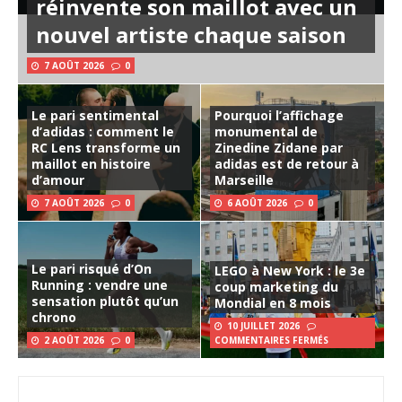
réinvente son maillot avec un
nouvel artiste chaque saison
7 AOÛT 2026
0
Le pari sentimental
Pourquoi l’affichage
d’adidas : comment le
monumental de
RC Lens transforme un
Zinedine Zidane par
maillot en histoire
adidas est de retour à
d’amour
Marseille
7 AOÛT 2026
0
6 AOÛT 2026
0
Le pari risqué d’On
LEGO à New York : le 3e
Running : vendre une
coup marketing du
sensation plutôt qu’un
Mondial en 8 mois
chrono
10 JUILLET 2026
2 AOÛT 2026
0
COMMENTAIRES FERMÉS