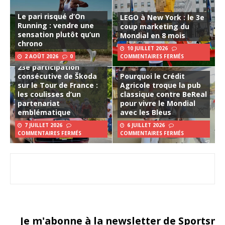
Le pari risqué d’On
LEGO à New York : le 3e
Running : vendre une
coup marketing du
sensation plutôt qu’un
Mondial en 8 mois
chrono
10 JUILLET 2026
2 AOÛT 2026
0
COMMENTAIRES FERMÉS
23e participation
consécutive de Škoda
Pourquoi le Crédit
sur le Tour de France :
Agricole troque la pub
les coulisses d’un
classique contre BeReal
partenariat
pour vivre le Mondial
emblématique
avec les Bleus
7 JUILLET 2026
6 JUILLET 2026
COMMENTAIRES FERMÉS
COMMENTAIRES FERMÉS
Je m'abonne à la newsletter de Sportsma