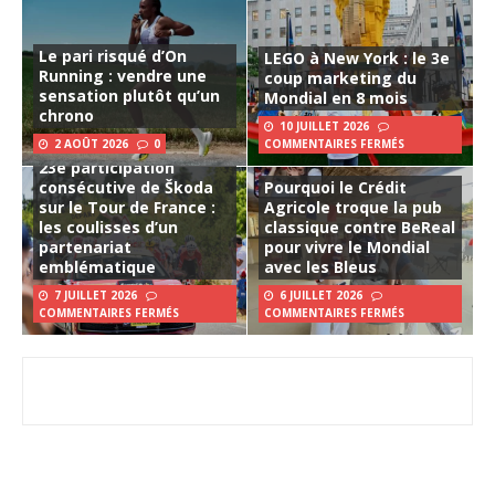
Le pari risqué d’On
LEGO à New York : le 3e
Running : vendre une
coup marketing du
sensation plutôt qu’un
Mondial en 8 mois
chrono
10 JUILLET 2026
2 AOÛT 2026
0
COMMENTAIRES FERMÉS
23e participation
consécutive de Škoda
Pourquoi le Crédit
sur le Tour de France :
Agricole troque la pub
les coulisses d’un
classique contre BeReal
partenariat
pour vivre le Mondial
emblématique
avec les Bleus
7 JUILLET 2026
6 JUILLET 2026
COMMENTAIRES FERMÉS
COMMENTAIRES FERMÉS