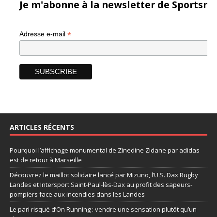
Je m'abonne à la newsletter de Sportsma
*
Adresse e-mail
ARTICLES RÉCENTS
Pourquoi l’affichage monumental de Zinedine Zidane par adidas
est de retour à Marseille
Découvrez le maillot solidaire lancé par Mizuno, l’U.S. Dax Rugby
Landes et Intersport Saint-Paul-lès-Dax au profit des sapeurs-
pompiers face aux incendies dans les Landes
Le pari risqué d’On Running : vendre une sensation plutôt qu’un