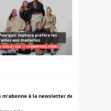
Pourquoi Sephora préfère les
failles aux médailles
6 JUILLET 2026
COMMENTAIRES FERMÉS
e m'abonne à la newsletter de Sportsmarketi
*
in
resse e-mail