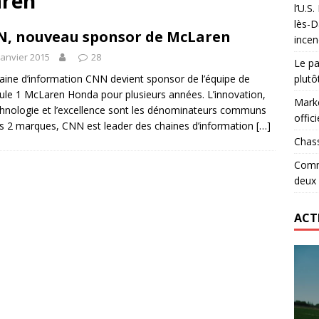
aren
l’U.S
 le record d’Ohio State… en deux heures
ETATS-UNIS
lès-D
, nouveau sponsor de McLaren
incen
lidaire lancé par Mizuno, l’U.S. Dax Rugby Landes et Intersport
janvier 2015
28
Le pa
urs-pompiers face aux incendies dans les Landes
RUGBY
aine d’information CNN devient sponsor de l’équipe de
plutô
le 1 McLaren Honda pour plusieurs années. L’innovation,
Marke
chnologie et l’excellence sont les dénominateurs communs
offici
s 2 marques, CNN est leader des chaines d’information
[…]
Chass
Comme
deux
ACT