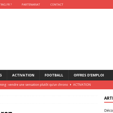
ING.FR ?
PARTENARIAT
CONTACT
G
ACTIVATION
FOOTBALL
OFFRES D’EMPLOI
nning : vendre une sensation plutôt qu’un chrono
ACTIVATION
t 2026 : pourquoi le sponsor officiel a perdu la finale
ETATS-
ART
Décou
das : qui gagne vraiment
FOOTBALL