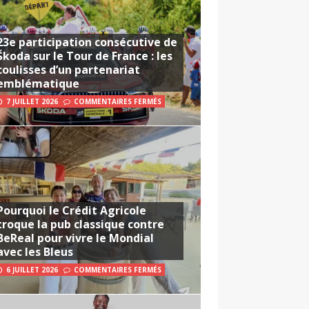
23e participation consécutive de
Škoda sur le Tour de France : les
coulisses d’un partenariat
emblématique
7 JUILLET 2026
COMMENTAIRES FERMÉS
Pourquoi le Crédit Agricole
troque la pub classique contre
BeReal pour vivre le Mondial
avec les Bleus
6 JUILLET 2026
COMMENTAIRES FERMÉS