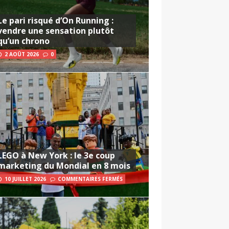
Le pari risqué d’On Running :
vendre une sensation plutôt
qu’un chrono
2 AOÛT 2026
0
LEGO à New York : le 3e coup
marketing du Mondial en 8 mois
10 JUILLET 2026
COMMENTAIRES FERMÉS