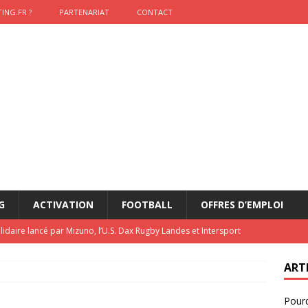
ING.FR ?
PARTENARIAT
CONTACT
G
ACTIVATION
FOOTBALL
OFFRES D’EMPLOI
lidaire lancé par Mizuno, l’U.S. Dax Rugby Landes et Intersport
urs-pompiers face aux incendies dans les Landes
RUGBY
ART
nning : vendre une sensation plutôt qu’un chrono
ACTIVATION
Pourq
t 2026 : pourquoi le sponsor officiel a perdu la finale
ETATS-