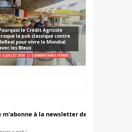
Pourquoi le Crédit Agricole
troque la pub classique contre
BeReal pour vivre le Mondial
avec les Bleus
6 JUILLET 2026
COMMENTAIRES FERMÉS
e m'abonne à la newsletter de Sportsmarketi
*
in
resse e-mail