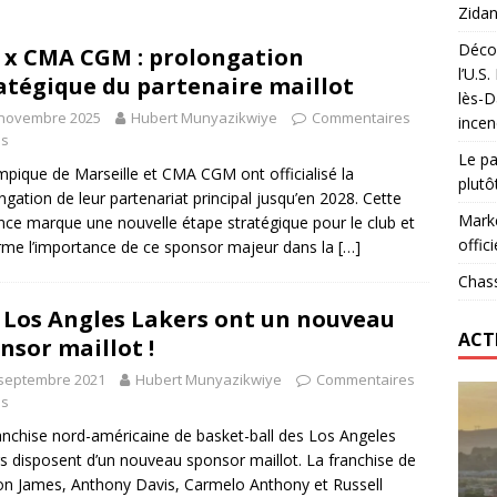
Zidan
Décou
x CMA CGM : prolongation
das : qui gagne vraiment
FOOTBALL
l’U.S
atégique du partenaire maillot
lès-D
onumental de Zinedine Zidane par adidas est de retour à
 novembre 2025
Hubert Munyazikwiye
Commentaires
incen
és
Le pa
mpique de Marseille et CMA CGM ont officialisé la
plutô
ngation de leur partenariat principal jusqu’en 2028. Cette
Marke
ce marque une nouvelle étape stratégique pour le club et
offici
rme l’importance de ce sponsor majeur dans la
[…]
Chass
 Los Angles Lakers ont un nouveau
ACT
nsor maillot !
 septembre 2021
Hubert Munyazikwiye
Commentaires
és
anchise nord-américaine de basket-ball des Los Angeles
s disposent d’un nouveau sponsor maillot. La franchise de
n James, Anthony Davis, Carmelo Anthony et Russell