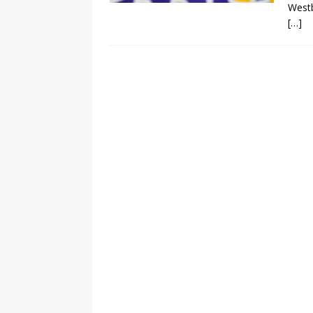
Westb
[…]