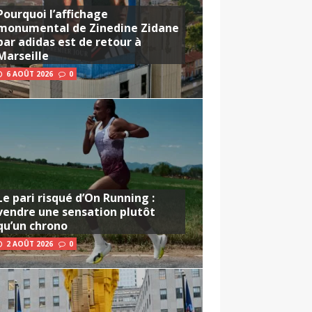
Pourquoi l’affichage
monumental de Zinedine Zidane
par adidas est de retour à
Marseille
6 AOÛT 2026
0
Le pari risqué d’On Running :
vendre une sensation plutôt
qu’un chrono
2 AOÛT 2026
0