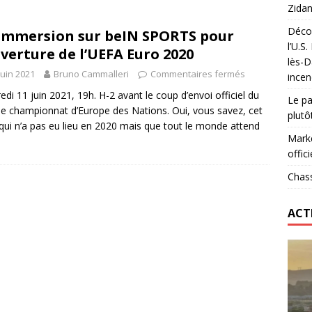
Zidan
Décou
immersion sur beIN SPORTS pour
das : qui gagne vraiment
FOOTBALL
l’U.S
uverture de l’UEFA Euro 2020
lès-D
onumental de Zinedine Zidane par adidas est de retour à
juin 2021
Bruno Cammalleri
Commentaires fermés
incen
edi 11 juin 2021, 19h. H-2 avant le coup d’envoi officiel du
Le pa
 championnat d’Europe des Nations. Oui, vous savez, cet
plutô
qui n’a pas eu lieu en 2020 mais que tout le monde attend
Marke
offici
Chass
ACT