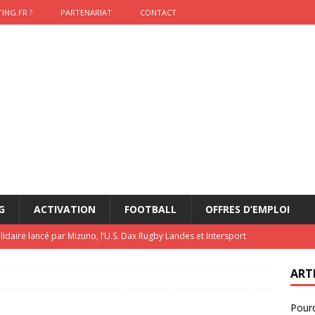
ING.FR ?
PARTENARIAT
CONTACT
G
ACTIVATION
FOOTBALL
OFFRES D’EMPLOI
lidaire lancé par Mizuno, l’U.S. Dax Rugby Landes et Intersport
urs-pompiers face aux incendies dans les Landes
RUGBY
ART
nning : vendre une sensation plutôt qu’un chrono
ACTIVATION
Pourq
t 2026 : pourquoi le sponsor officiel a perdu la finale
ETATS-