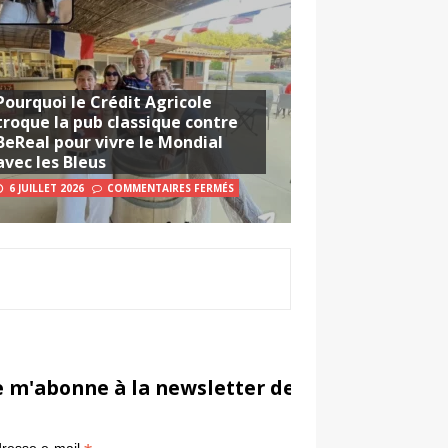
Pourquoi le Crédit Agricole
troque la pub classique contre
BeReal pour vivre le Mondial
avec les Bleus
6 JUILLET 2026
COMMENTAIRES FERMÉS
e m'abonne à la newsletter de Sportsmarketi
*
in
resse e-mail