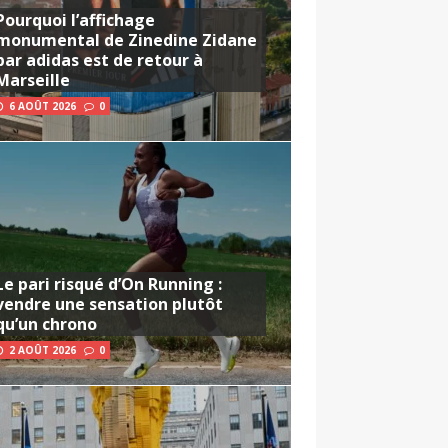
Pourquoi l’affichage
monumental de Zinedine Zidane
par adidas est de retour à
Marseille
6 AOÛT 2026
0
Le pari risqué d’On Running :
vendre une sensation plutôt
qu’un chrono
2 AOÛT 2026
0