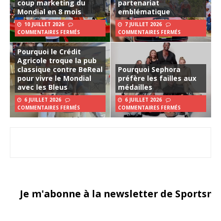
coup marketing du
partenariat
Mondial en 8 mois
emblématique
10 JUILLET 2026
7 JUILLET 2026
COMMENTAIRES FERMÉS
COMMENTAIRES FERMÉS
Pourquoi le Crédit
Agricole troque la pub
classique contre BeReal
Pourquoi Sephora
pour vivre le Mondial
préfère les failles aux
avec les Bleus
médailles
6 JUILLET 2026
6 JUILLET 2026
COMMENTAIRES FERMÉS
COMMENTAIRES FERMÉS
Je m'abonne à la newsletter de Sportsma