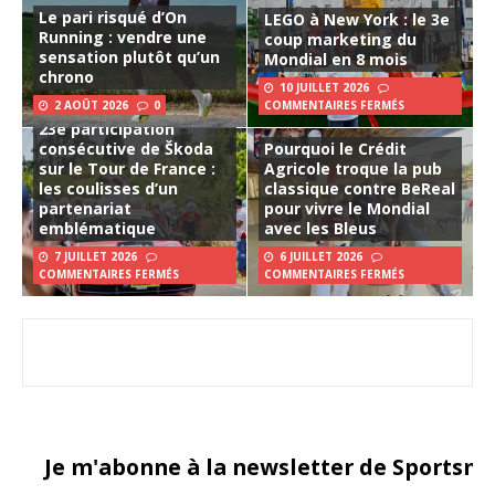
Le pari risqué d’On
LEGO à New York : le 3e
Running : vendre une
coup marketing du
sensation plutôt qu’un
Mondial en 8 mois
chrono
10 JUILLET 2026
2 AOÛT 2026
0
COMMENTAIRES FERMÉS
23e participation
consécutive de Škoda
Pourquoi le Crédit
sur le Tour de France :
Agricole troque la pub
les coulisses d’un
classique contre BeReal
partenariat
pour vivre le Mondial
emblématique
avec les Bleus
7 JUILLET 2026
6 JUILLET 2026
COMMENTAIRES FERMÉS
COMMENTAIRES FERMÉS
Je m'abonne à la newsletter de Sportsma