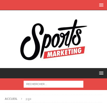
ACCUEIL
pga