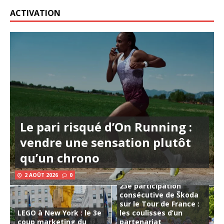
ACTIVATION
Le pari risqué d’On Running :
vendre une sensation plutôt
qu’un chrono
2 AOÛT 2026
0
23e participation
consécutive de Škoda
sur le Tour de France :
LEGO à New York : le 3e
les coulisses d’un
coup marketing du
partenariat