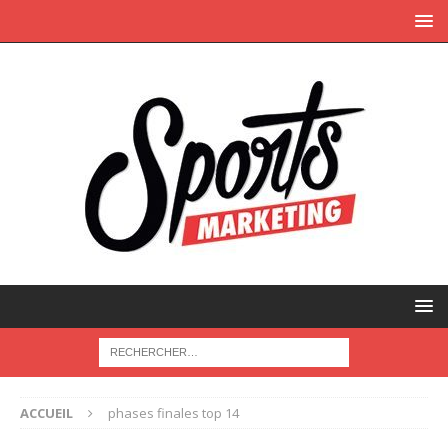
ACCUEIL
phases finales top 14