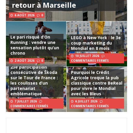
retour à Marseille
6 AOÛT 2026
0
Le pari risqué d’On
LEGO à New York : le 3e
Running : vendre une
coup marketing du
sensation plutôt qu’un
Mondial en 8 mois
chrono
10 JUILLET 2026
2 AOÛT 2026
0
COMMENTAIRES FERMÉS
23e participation
consécutive de Škoda
Pourquoi le Crédit
sur le Tour de France :
Agricole troque la pub
les coulisses d’un
classique contre BeReal
partenariat
pour vivre le Mondial
emblématique
avec les Bleus
7 JUILLET 2026
6 JUILLET 2026
COMMENTAIRES FERMÉS
COMMENTAIRES FERMÉS