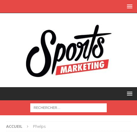
ACCUEIL
Phelps