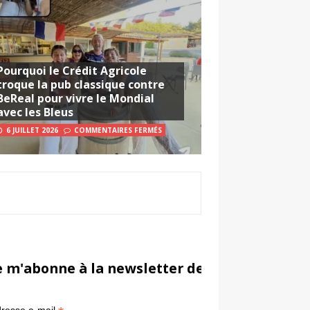
Pourquoi le Crédit Agricole
troque la pub classique contre
BeReal pour vivre le Mondial
avec les Bleus
6 JUILLET 2026
COMMENTAIRES FERMÉS
e m'abonne à la newsletter de Sportsmarketi
*
in
resse e-mail