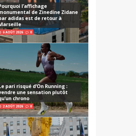
Pourquoi l’affichage
monumental de Zinedine Zidane
par adidas est de retour à
Marseille
6 AOÛT 2026
0
Le pari risqué d’On Running :
vendre une sensation plutôt
qu’un chrono
2 AOÛT 2026
0