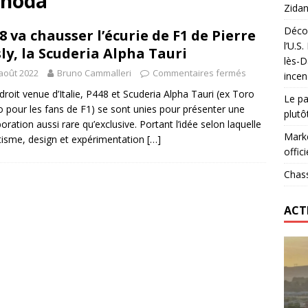
unoda
Zidan
Décou
8 va chausser l’écurie de F1 de Pierre
das : qui gagne vraiment
FOOTBALL
l’U.S
ly, la Scuderia Alpha Tauri
lès-D
onumental de Zinedine Zidane par adidas est de retour à
août 2022
Bruno Cammalleri
Commentaires fermés
incen
droit venue d’Italie, P448 et Scuderia Alpha Tauri (ex Toro
Le pa
 pour les fans de F1) se sont unies pour présenter une
plutô
boration aussi rare qu’exclusive. Portant l’idée selon laquelle
Marke
tisme, design et expérimentation
[…]
offici
Chass
ACT