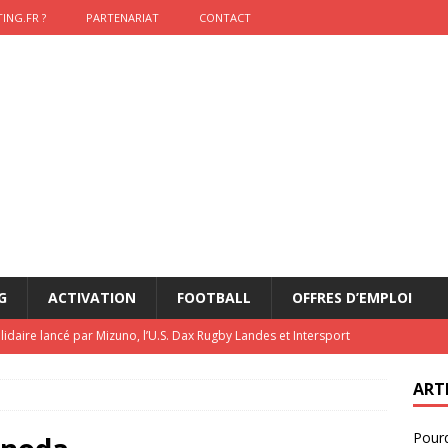
ING.FR ?
PARTENARIAT
CONTACT
G
ACTIVATION
FOOTBALL
OFFRES D’EMPLOI
lidaire lancé par Mizuno, l’U.S. Dax Rugby Landes et Intersport
urs-pompiers face aux incendies dans les Landes
RUGBY
ART
nning : vendre une sensation plutôt qu’un chrono
ACTIVATION
Pourq
t 2026 : pourquoi le sponsor officiel a perdu la finale
ETATS-