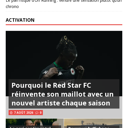
Le pari risqué d’On Running : vendre une sensation plutôt qu’un
chrono
ACTIVATION
Pourquoi le Red Star FC
réinvente son maillot avec un
nouvel artiste chaque saison
7 AOÛT 2026
0