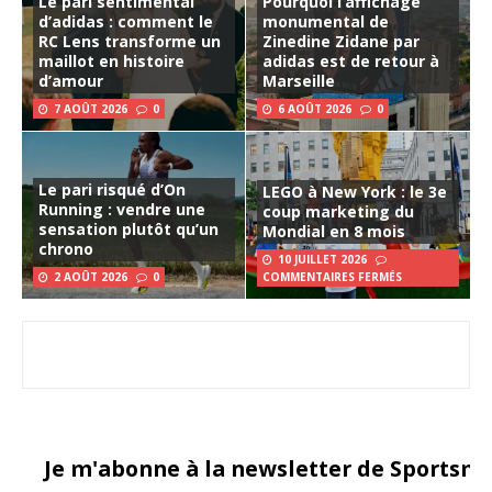
Le pari sentimental
Pourquoi l’affichage
d’adidas : comment le
monumental de
RC Lens transforme un
Zinedine Zidane par
maillot en histoire
adidas est de retour à
d’amour
Marseille
7 AOÛT 2026
0
6 AOÛT 2026
0
Le pari risqué d’On
LEGO à New York : le 3e
Running : vendre une
coup marketing du
sensation plutôt qu’un
Mondial en 8 mois
chrono
10 JUILLET 2026
2 AOÛT 2026
0
COMMENTAIRES FERMÉS
Je m'abonne à la newsletter de Sportsma