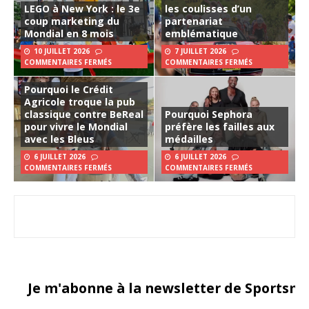
LEGO à New York : le 3e
les coulisses d’un
coup marketing du
partenariat
Mondial en 8 mois
emblématique
10 JUILLET 2026
7 JUILLET 2026
COMMENTAIRES FERMÉS
COMMENTAIRES FERMÉS
Pourquoi le Crédit
Agricole troque la pub
classique contre BeReal
Pourquoi Sephora
pour vivre le Mondial
préfère les failles aux
avec les Bleus
médailles
6 JUILLET 2026
6 JUILLET 2026
COMMENTAIRES FERMÉS
COMMENTAIRES FERMÉS
Je m'abonne à la newsletter de Sportsma