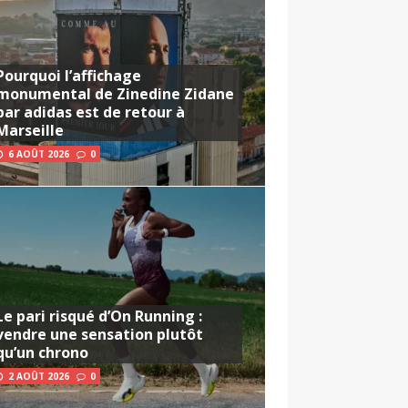
Pourquoi l’affichage
monumental de Zinedine Zidane
par adidas est de retour à
Marseille
6 AOÛT 2026
0
Le pari risqué d’On Running :
vendre une sensation plutôt
qu’un chrono
2 AOÛT 2026
0