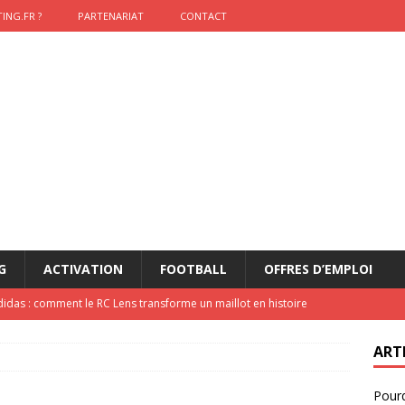
ING.FR ?
PARTENARIAT
CONTACT
G
ACTIVATION
FOOTBALL
OFFRES D’EMPLOI
didas : comment le RC Lens transforme un maillot en histoire
ART
onumental de Zinedine Zidane par adidas est de retour à
Pourq