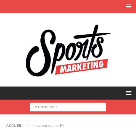
ACCUEIL
retansmission F1