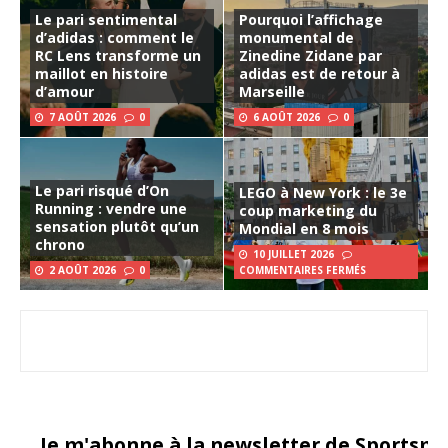
Le pari sentimental
Pourquoi l’affichage
d’adidas : comment le
monumental de
RC Lens transforme un
Zinedine Zidane par
maillot en histoire
adidas est de retour à
d’amour
Marseille
7 AOÛT 2026
0
6 AOÛT 2026
0
Le pari risqué d’On
LEGO à New York : le 3e
Running : vendre une
coup marketing du
sensation plutôt qu’un
Mondial en 8 mois
chrono
10 JUILLET 2026
2 AOÛT 2026
0
COMMENTAIRES FERMÉS
Je m'abonne à la newsletter de Sportsma