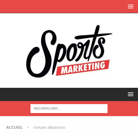
ACCUEIL
romain attanasio