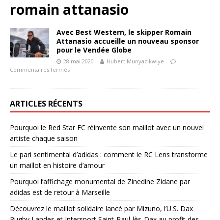
romain attanasio
Avec Best Western, le skipper Romain
Attanasio accueille un nouveau sponsor
pour le Vendée Globe
28 mai 2020
Hubert Munyazikwiye
Commentaires fermés
ARTICLES RÉCENTS
Pourquoi le Red Star FC réinvente son maillot avec un nouvel
artiste chaque saison
Le pari sentimental d’adidas : comment le RC Lens transforme
un maillot en histoire d’amour
Pourquoi l’affichage monumental de Zinedine Zidane par
adidas est de retour à Marseille
Découvrez le maillot solidaire lancé par Mizuno, l’U.S. Dax
Rugby Landes et Intersport Saint-Paul-lès-Dax au profit des