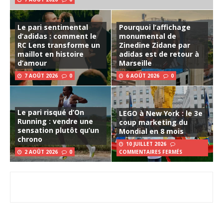
Le pari sentimental
Pourquoi l’affichage
d’adidas : comment le
monumental de
RC Lens transforme un
Zinedine Zidane par
maillot en histoire
adidas est de retour à
d’amour
Marseille
7 AOÛT 2026
0
6 AOÛT 2026
0
Le pari risqué d’On
LEGO à New York : le 3e
Running : vendre une
coup marketing du
sensation plutôt qu’un
Mondial en 8 mois
chrono
10 JUILLET 2026
2 AOÛT 2026
0
COMMENTAIRES FERMÉS