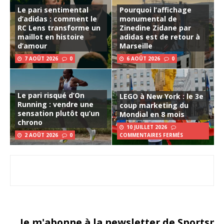
Le pari sentimental
Pourquoi l’affichage
d’adidas : comment le
monumental de
RC Lens transforme un
Zinedine Zidane par
maillot en histoire
adidas est de retour à
d’amour
Marseille
7 AOÛT 2026
0
6 AOÛT 2026
0
Le pari risqué d’On
LEGO à New York : le 3e
Running : vendre une
coup marketing du
sensation plutôt qu’un
Mondial en 8 mois
chrono
10 JUILLET 2026
2 AOÛT 2026
0
COMMENTAIRES FERMÉS
Je m'abonne à la newsletter de Sportsma