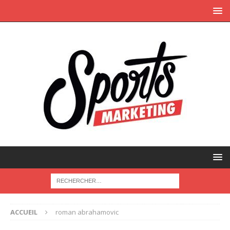
ACCUEIL
roman abrahamovic