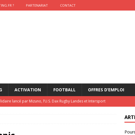
ING.FR ?
PARTENARIAT
CONTACT
G
ACTIVATION
FOOTBALL
OFFRES D’EMPLOI
lidaire lancé par Mizuno, l’U.S. Dax Rugby Landes et Intersport
urs-pompiers face aux incendies dans les Landes
RUGBY
ART
nning : vendre une sensation plutôt qu’un chrono
ACTIVATION
Pourq
t 2026 : pourquoi le sponsor officiel a perdu la finale
ETATS-