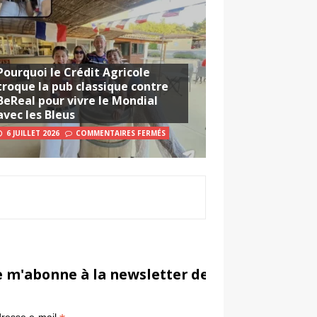
Pourquoi le Crédit Agricole
troque la pub classique contre
BeReal pour vivre le Mondial
avec les Bleus
6 JUILLET 2026
COMMENTAIRES FERMÉS
e m'abonne à la newsletter de Sportsmarketi
*
in
resse e-mail