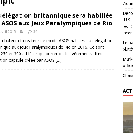
mpic
Zidan
Décou
délégation britannique sera habillée
das : qui gagne vraiment
FOOTBALL
l’U.S
 ASOS aux Jeux Paralympiques de Rio
lès-D
onumental de Zinedine Zidane par adidas est de retour à
avril 2015
36
incen
stributeur et créateur de mode ASOS habillera la délégation
Le pa
nnique aux Jeux Paralympiques de Rio en 2016. Ce sont
plutô
 250 et 300 athlètes qui porteront les vêtements d’une
Marke
ction capsule créée par ASOS
[…]
offici
Chass
ACT