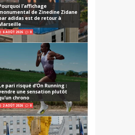
Pourquoi l’affichage
monumental de Zinedine Zidane
par adidas est de retour à
Marseille
6 AOÛT 2026
0
Le pari risqué d’On Running :
vendre une sensation plutôt
qu’un chrono
2 AOÛT 2026
0