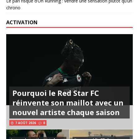
Le pari risqué d’On Running : vendre une sensation plutôt qu’un
chrono
ACTIVATION
Pourquoi le Red Star FC
réinvente son maillot avec un
nouvel artiste chaque saison
7 AOÛT 2026
0