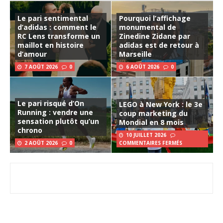
Le pari sentimental
Pourquoi l’affichage
d’adidas : comment le
monumental de
RC Lens transforme un
Zinedine Zidane par
maillot en histoire
adidas est de retour à
d’amour
Marseille
7 AOÛT 2026
0
6 AOÛT 2026
0
Le pari risqué d’On
LEGO à New York : le 3e
Running : vendre une
coup marketing du
sensation plutôt qu’un
Mondial en 8 mois
chrono
10 JUILLET 2026
2 AOÛT 2026
0
COMMENTAIRES FERMÉS