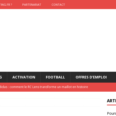
ING.FR ?
PARTENARIAT
CONTACT
G
ACTIVATION
FOOTBALL
OFFRES D’EMPLOI
didas : comment le RC Lens transforme un maillot en histoire
ART
onumental de Zinedine Zidane par adidas est de retour à
Pourq