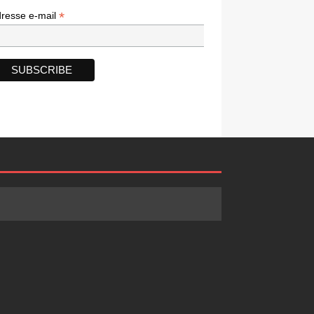
*
*
resse e-mail