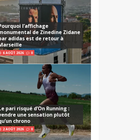
Pourquoi l’affichage
monumental de Zinedine Zidane
par adidas est de retour à
Marseille
6 AOÛT 2026
0
Le pari risqué d’On Running :
vendre une sensation plutôt
qu’un chrono
2 AOÛT 2026
0