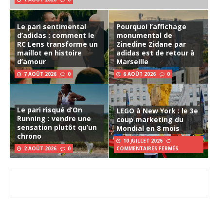
Le pari sentimental
Pourquoi l’affichage
d’adidas : comment le
monumental de
RC Lens transforme un
Zinedine Zidane par
maillot en histoire
adidas est de retour à
d’amour
Marseille
7 AOÛT 2026
0
6 AOÛT 2026
0
Le pari risqué d’On
LEGO à New York : le 3e
Running : vendre une
coup marketing du
sensation plutôt qu’un
Mondial en 8 mois
chrono
10 JUILLET 2026
2 AOÛT 2026
0
COMMENTAIRES FERMÉS