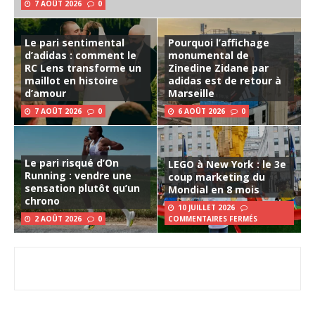
7 AOÛT 2026
0
Le pari sentimental
Pourquoi l’affichage
d’adidas : comment le
monumental de
RC Lens transforme un
Zinedine Zidane par
maillot en histoire
adidas est de retour à
d’amour
Marseille
7 AOÛT 2026
0
6 AOÛT 2026
0
Le pari risqué d’On
LEGO à New York : le 3e
Running : vendre une
coup marketing du
sensation plutôt qu’un
Mondial en 8 mois
chrono
10 JUILLET 2026
2 AOÛT 2026
0
COMMENTAIRES FERMÉS