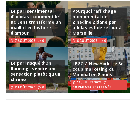
Le pari sentimental
Pourquoi l’affichage
d’adidas : comment le
monumental de
RC Lens transforme un
Zinedine Zidane par
maillot en histoire
adidas est de retour à
d’amour
Marseille
7 AOÛT 2026
0
6 AOÛT 2026
0
Le pari risqué d’On
LEGO à New York : le 3e
Running : vendre une
coup marketing du
sensation plutôt qu’un
Mondial en 8 mois
chrono
10 JUILLET 2026
2 AOÛT 2026
0
COMMENTAIRES FERMÉS