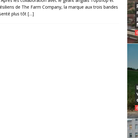
 Après les collaboration avec le géant anglais Topshop et
résiliens de The Farm Company, la marque aux trois bandes
senté plus tôt
[…]