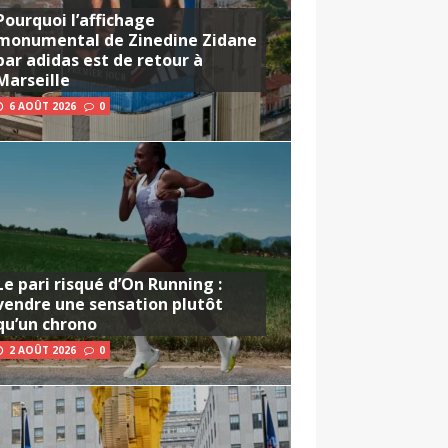
Pourquoi l’affichage
monumental de Zinedine Zidane
par adidas est de retour à
Marseille
6 AOÛT 2026
0
Le pari risqué d’On Running :
vendre une sensation plutôt
qu’un chrono
2 AOÛT 2026
0