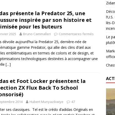
Zidan
Décou
das présente la Predator 25, une
das : qui gagne vraiment
FOOTBALL
l’U.S
ussure inspirée par son histoire et
lès-D
onumental de Zinedine Zidane par adidas est de retour à
imisée pour les buteurs
incen
anvier 2025
Bruno Cammalleri
Commentaires fermés
Le pa
s dévoile aujourd’hui la Predator 25, dernière-née de
plutô
lématique gamme Predator, qui allie des clins d’œil aux
Marke
es emblématiques en termes de coloris et de design, et
offici
ptimisations technologiques destinées à accompagner une
elle
[…]
Chass
ACT
das et Foot Locker présentent la
lection ZX Flux Back To School
onsorisé)
septembre 2014
Hubert Munyazikwiye
47
iter ses classiques. Tel est le crédo d’adidas Originals en