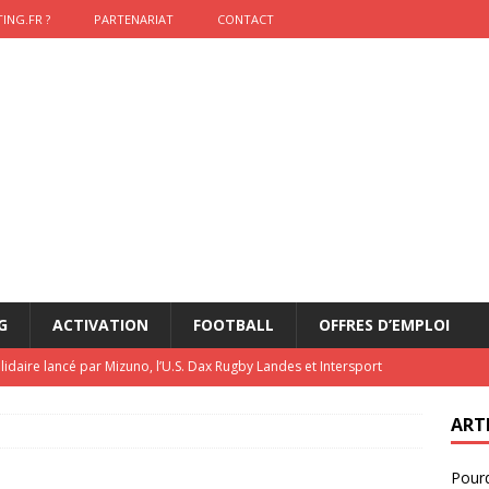
ING.FR ?
PARTENARIAT
CONTACT
G
ACTIVATION
FOOTBALL
OFFRES D’EMPLOI
lidaire lancé par Mizuno, l’U.S. Dax Rugby Landes et Intersport
urs-pompiers face aux incendies dans les Landes
RUGBY
ART
nning : vendre une sensation plutôt qu’un chrono
ACTIVATION
Pourq
t 2026 : pourquoi le sponsor officiel a perdu la finale
ETATS-