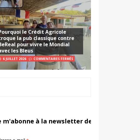
Pourquoi le Crédit Agricole
troque la pub classique contre
BeReal pour vivre le Mondial
avec les Bleus
6 JUILLET 2026
COMMENTAIRES FERMÉS
e m'abonne à la newsletter de Sportsmarketi
*
in
resse e-mail