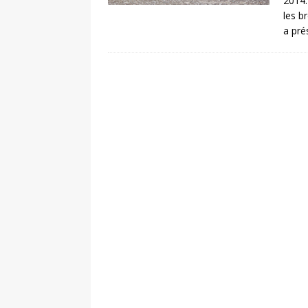
2014.
les b
a pré