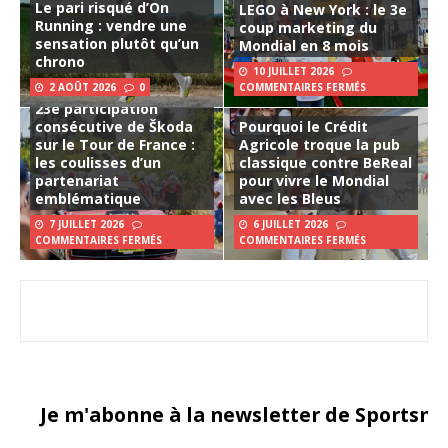
Le pari risqué d’On
LEGO à New York : le 3e
Running : vendre une
coup marketing du
sensation plutôt qu’un
Mondial en 8 mois
chrono
10 JUILLET 2026
2 AOÛT 2026
0
COMMENTAIRES FERMÉS
23e participation
consécutive de Škoda
Pourquoi le Crédit
sur le Tour de France :
Agricole troque la pub
les coulisses d’un
classique contre BeReal
partenariat
pour vivre le Mondial
emblématique
avec les Bleus
7 JUILLET 2026
6 JUILLET 2026
COMMENTAIRES FERMÉS
COMMENTAIRES FERMÉS
Je m'abonne à la newsletter de Sportsma