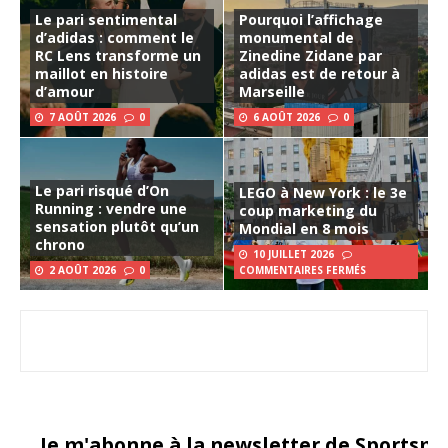
Le pari sentimental
Pourquoi l’affichage
d’adidas : comment le
monumental de
RC Lens transforme un
Zinedine Zidane par
maillot en histoire
adidas est de retour à
d’amour
Marseille
7 AOÛT 2026
0
6 AOÛT 2026
0
Le pari risqué d’On
LEGO à New York : le 3e
Running : vendre une
coup marketing du
sensation plutôt qu’un
Mondial en 8 mois
chrono
10 JUILLET 2026
2 AOÛT 2026
0
COMMENTAIRES FERMÉS
Je m'abonne à la newsletter de Sportsma