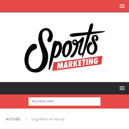
ACCUEIL
Ségolène de Noray