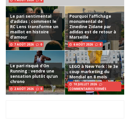
7 AOÛT 2026
0
Le pari sentimental
Pourquoi l’affichage
d’adidas : comment le
monumental de
RC Lens transforme un
Zinedine Zidane par
maillot en histoire
adidas est de retour à
d’amour
Marseille
7 AOÛT 2026
0
6 AOÛT 2026
0
Le pari risqué d’On
LEGO à New York : le 3e
Running : vendre une
coup marketing du
sensation plutôt qu’un
Mondial en 8 mois
chrono
10 JUILLET 2026
2 AOÛT 2026
0
COMMENTAIRES FERMÉS