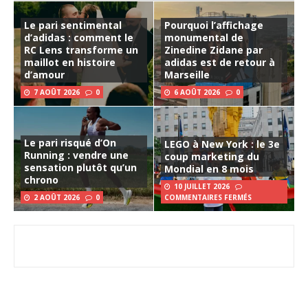
Le pari sentimental
Pourquoi l’affichage
d’adidas : comment le
monumental de
RC Lens transforme un
Zinedine Zidane par
maillot en histoire
adidas est de retour à
d’amour
Marseille
7 AOÛT 2026
0
6 AOÛT 2026
0
Le pari risqué d’On
LEGO à New York : le 3e
Running : vendre une
coup marketing du
sensation plutôt qu’un
Mondial en 8 mois
chrono
10 JUILLET 2026
2 AOÛT 2026
0
COMMENTAIRES FERMÉS