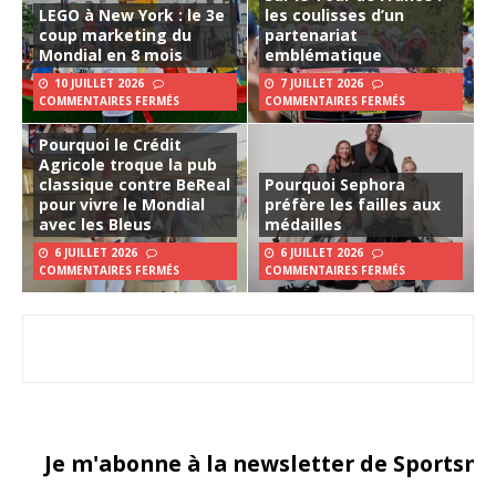
LEGO à New York : le 3e
les coulisses d’un
coup marketing du
partenariat
Mondial en 8 mois
emblématique
10 JUILLET 2026
7 JUILLET 2026
COMMENTAIRES FERMÉS
COMMENTAIRES FERMÉS
Pourquoi le Crédit
Agricole troque la pub
classique contre BeReal
Pourquoi Sephora
pour vivre le Mondial
préfère les failles aux
avec les Bleus
médailles
6 JUILLET 2026
6 JUILLET 2026
COMMENTAIRES FERMÉS
COMMENTAIRES FERMÉS
Je m'abonne à la newsletter de Sportsma