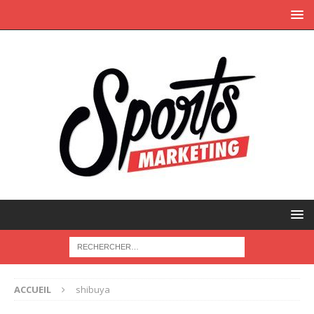
ACCUEIL
shibuya