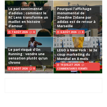
Le pari sentimental
Pourquoi l’affichage
d’adidas : comment le
monumental de
RC Lens transforme un
Zinedine Zidane par
maillot en histoire
adidas est de retour à
d’amour
Marseille
7 AOÛT 2026
0
6 AOÛT 2026
0
Le pari risqué d’On
LEGO à New York : le 3e
Running : vendre une
coup marketing du
sensation plutôt qu’un
Mondial en 8 mois
chrono
10 JUILLET 2026
2 AOÛT 2026
0
COMMENTAIRES FERMÉS