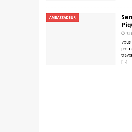
Sam
AMBASSADEUR
Piq
12 
Vous 
prêtr
trave
[…]