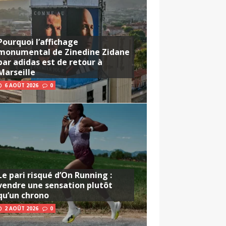
Pourquoi l’affichage
monumental de Zinedine Zidane
par adidas est de retour à
Marseille
6 AOÛT 2026
0
Le pari risqué d’On Running :
vendre une sensation plutôt
qu’un chrono
2 AOÛT 2026
0