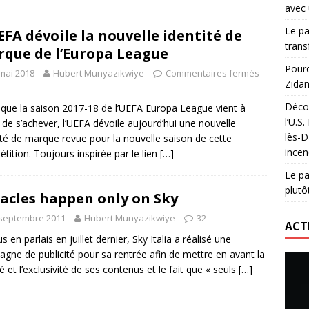
avec 
lidaire lancé par Mizuno, l’U.S. Dax Rugby Landes et Intersport
Le pa
EFA dévoile la nouvelle identité de
urs-pompiers face aux incendies dans les Landes
RUGBY
trans
que de l’Europa League
nning : vendre une sensation plutôt qu’un chrono
ACTIVATION
Pourq
mai 2018
Hubert Munyazikwiye
Commentaires fermés
Zidan
 réinvente son maillot avec un nouvel artiste chaque saison
Décou
 que la saison 2017-18 de l’UEFA Europa League vient à
l’U.S
 de s’achever, l’UEFA dévoile aujourd’hui une nouvelle
lès-D
ité de marque revue pour la nouvelle saison de cette
incen
tition. Toujours inspirée par le lien
[…]
Le pa
plutô
acles happen only on Sky
 septembre 2011
Hubert Munyazikwiye
32
ACT
s en parlais en juillet dernier, Sky Italia a réalisé une
gne de publicité pour sa rentrée afin de mettre en avant la
té et l’exclusivité de ses contenus et le fait que « seuls
[…]