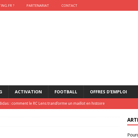
ING.FR ?
PARTENARIAT
CONTACT
G
ACTIVATION
FOOTBALL
OFFRES D’EMPLOI
didas : comment le RC Lens transforme un maillot en histoire
ART
onumental de Zinedine Zidane par adidas est de retour à
Pourq