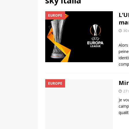
sky italia
[ 4 août 2026 ]
Découvrez le maillot so
L’U
EUROPE
Saint-Paul-lès-Dax au profit des sape
mar
[ 2 août 2026 ]
Le pari risqué d’On Ru
30 
[ 7 août 2026 ]
Pourquoi le Red Star FC
Alors
ACTIVATION
peine
ident
compé
Mir
EUROPE
27
Je vou
campa
quali