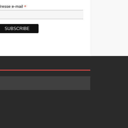
*
*
resse e-mail