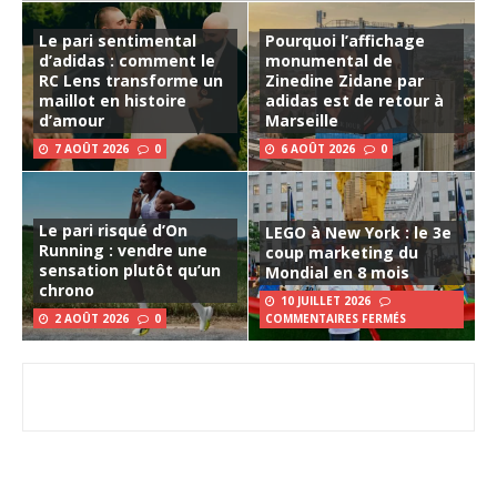
Le pari sentimental
Pourquoi l’affichage
d’adidas : comment le
monumental de
RC Lens transforme un
Zinedine Zidane par
maillot en histoire
adidas est de retour à
d’amour
Marseille
7 AOÛT 2026
0
6 AOÛT 2026
0
Le pari risqué d’On
LEGO à New York : le 3e
Running : vendre une
coup marketing du
sensation plutôt qu’un
Mondial en 8 mois
chrono
10 JUILLET 2026
2 AOÛT 2026
0
COMMENTAIRES FERMÉS