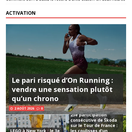
ACTIVATION
Le pari risqué d’On Running :
vendre une sensation plutôt
qu’un chrono
2 AOÛT 2026
0
23e participation
consécutive de Škoda
sur le Tour de France :
LEGO à New York : le 3e
les coulisses d’un