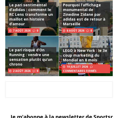
Le pari sentimental
Pourquoi l’affichage
d’adidas : comment le
monumental de
RC Lens transforme un
Zinedine Zidane par
maillot en histoire
adidas est de retour à
d’amour
Marseille
7 AOÛT 2026
0
6 AOÛT 2026
0
Le pari risqué d’On
LEGO à New York : le 3e
Running : vendre une
coup marketing du
sensation plutôt qu’un
Mondial en 8 mois
chrono
10 JUILLET 2026
2 AOÛT 2026
0
COMMENTAIRES FERMÉS
Je m'abonne à la newsletter de Sportsma